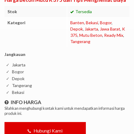
Stok
Tersedia
Kategori
Banten
,
Bekasi
,
Bogor
,
Depok
,
Jakarta
,
Jawa Barat
,
K
375
,
Mutu Beton
,
Ready Mix
,
Tangerang
Jangkauan
Jakarta
Bogor
Depok
Tangerang
Bekasi
INFO HARGA
Silahkan menghubungi kontak kami untuk mendapatkan informasi harga
produk ini.
Hubungi Kami