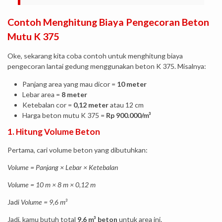
Contoh Menghitung Biaya Pengecoran Beton
Mutu K 375
Oke, sekarang kita coba contoh untuk menghitung biaya
pengecoran lantai gedung menggunakan beton K 375. Misalnya:
Panjang area yang mau dicor =
10 meter
Lebar area =
8 meter
Ketebalan cor =
0,12 meter
atau 12 cm
Harga beton mutu K 375 =
Rp 900.000/m³
1. Hitung Volume Beton
Pertama, cari volume beton yang dibutuhkan:
Volume = Panjang × Lebar × Ketebalan
Volume = 10 m × 8 m × 0,12 m
Jadi
Volume = 9,6 m³
Jadi, kamu butuh total
9,6 m³ beton
untuk area ini.