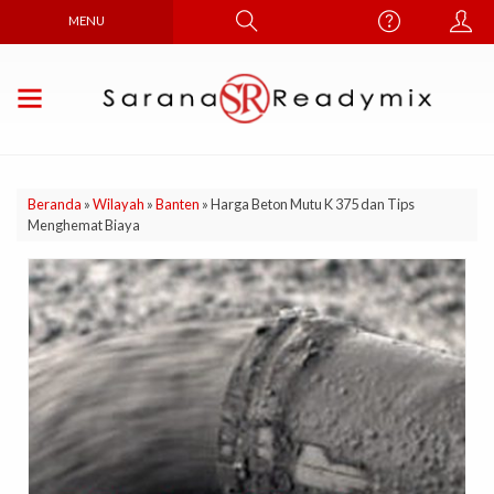
MENU
Beranda
»
Wilayah
»
Banten
»
Harga Beton Mutu K 375 dan Tips
Menghemat Biaya