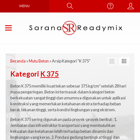
MENU
Beranda
»
Mutu Beton
»
Arsip Kategori "K 375"
Kategori
K 375
Beton K 375 memiliki kuat tekan sebesar 375 kg/cm² setelah 28 hari
masa pengeringan. Beton ini termasuk dalam kategori beton
berkekuatan sangat tinggi dan umumnya digunakan untuk aplikasi
konstruksi yang memerlukan ketahanan ekstra terhadap beban
berat, tekanan tinggi, serta kondisi lingkungan yang ekstrem.
Beton K 375 sering digunakan pada proyek-proyek berikut : 1.
Jembatan dan infrastruktur transportasi yang membutuhkan
kekuatan dan ketahanan lebih terhadap beban dinamis dan
lingkungan yang keras. 2. Pondasi gedung bertingkat tinggi dan