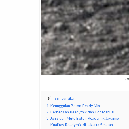
Ha
Isi
sembunyikan
1
Keunggulan Beton Ready Mix
2
Perbedaan Readymix dan Cor Manual
3
Jenis dan Mutu Beton Readymix Jayamix
4
Kualitas Readymix di Jakarta Selatan