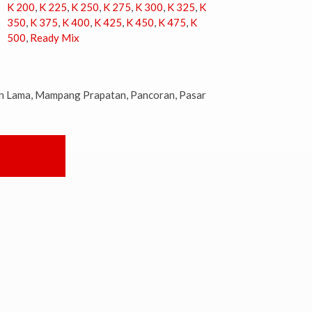
K 200
,
K 225
,
K 250
,
K 275
,
K 300
,
K 325
,
K
350
,
K 375
,
K 400
,
K 425
,
K 450
,
K 475
,
K
500
,
Ready Mix
an Lama, Mampang Prapatan, Pancoran, Pasar