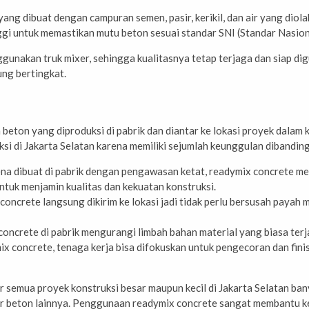
ng dibuat dengan campuran semen, pasir, kerikil, dan air yang dio
nggi untuk memastikan mutu beton sesuai standar SNI (Standar Nasion
ggunakan truk mixer, sehingga kualitasnya tetap terjaga dan siap d
ung bertingkat.
 beton yang diproduksi di pabrik dan diantar ke lokasi proyek dala
i di Jakarta Selatan karena memiliki sejumlah keunggulan dibandin
ena dibuat di pabrik dengan pengawasan ketat, readymix concrete me
untuk menjamin kualitas dan kekuatan konstruksi.
concrete langsung dikirim ke lokasi jadi tidak perlu bersusah payah
oncrete di pabrik mengurangi limbah bahan material yang biasa terj
x concrete, tenaga kerja bisa difokuskan untuk pengecoran dan fini
 semua proyek konstruksi besar maupun kecil di Jakarta Selatan ba
tur beton lainnya. Penggunaan readymix concrete sangat membantu kel