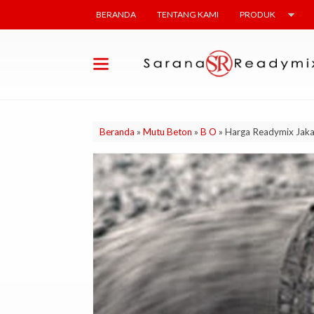
BERANDA
TENTANG KAMI
PRODUK
Beranda
»
Mutu Beton
»
B O
»
Harga Readymix Jaka