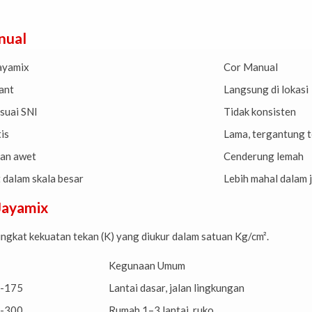
nual
ayamix
Cor Manual
ant
Langsung di lokasi
suai SNI
Tidak konsisten
is
Lama, tergantung t
dan awet
Cenderung lemah
 dalam skala besar
Lebih mahal dalam 
Jayamix
gkat kekuatan tekan (K) yang diukur dalam satuan Kg/cm².
Kegunaan Umum
K-175
Lantai dasar, jalan lingkungan
K-300
Rumah 1–3 lantai, ruko