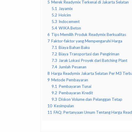
5
Merek Readymix Terkenal di Jakarta Selatan
5.1
Jayamix
5.2
Holcim
5.3
Indocement
5.4
WIKA Beton
6
Tips Memilih Produk Readymix Berkualitas
7
Faktor-faktor yang Mempengaruhi Harga
7.1
Biaya Bahan Baku
7.2
Biaya Transportasi dan Pengiriman
7.3
Jarak Lokasi Proyek dari Batching Plant
7.4
Jumlah Pesanan
8
Harga Readymix Jakarta Selatan Per M3 Terb
9
Metode Pembayaran
9.1
Pembayaran Tunai
9.2
Pembayaran Kredit
9.3
Diskon Volume dan Pelanggan Tetap
10
Kesimpulan
11
FAQ: Pertanyaan Umum Tentang Harga Ready